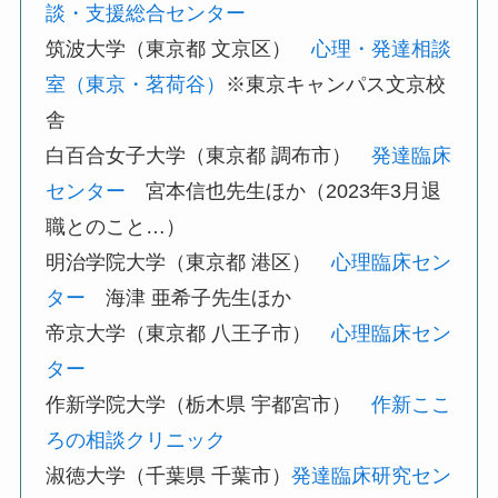
談・支援総合センター
筑波大学（東京都 文京区）
心理・発達相談
室（東京・茗荷谷）
※東京キャンパス文京校
舎
白百合女子大学（東京都 調布市）
発達臨床
センター
宮本信也先生ほか（2023年3月退
職とのこと…）
明治学院大学（東京都 港区）
心理臨床セン
ター
海津 亜希子先生ほか
帝京大学（東京都 八王子市）
心理臨床セン
ター
作新学院大学（栃木県 宇都宮市）
作新ここ
ろの相談クリニック
淑徳大学（千葉県 千葉市）
発達臨床研究セン