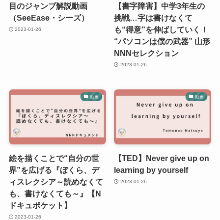
目のジャンプ解説動画
【書字障害】中学3年生の
（SeeEase・シーズ）
挑戦…字は書けなくて
も“得意”を伸ばしていく！
2023-01-26
“パソコンは僕の武器” 山形
NNNセレクション
2023-01-26
動画
動画
絵を描くことで“自分の世
【TED】Never give up on
界”を広げる『ぼくら、デ
learning by yourself
ィスレクシア～読めなくて
2023-01-26
も、書けなくても～』【N
ドキュポケット】
2023-01-26