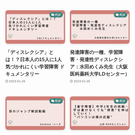
動画
動画
「ディスレクシア」と
発達障害の一種、学習障
は！？日本人の15人に1人
害・発達性ディスレクシ
気づかれにくい学習障害 ド
ア：水田めくみ先生（大阪
キュメンタリー
医科薬科大学LDセンター）
2023-01-26
2023-01-26
動画
動画