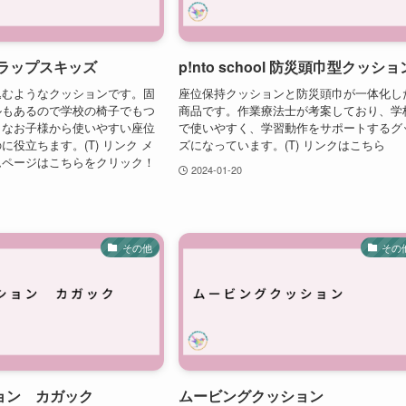
ds ラップスキッズ
p!nto school 防災頭巾型クッショ
込むようなクッションです。固
座位保持クッションと防災頭巾が一体化し
ルもあるので学校の椅子でもつ
商品です。作業療法士が考案しており、学
さなお子様から使いやすい座位
で使いやすく、学習動作をサポートするグ
に役立ちます。(T) リンク メ
ズになっています。(T) リンクはこちら
ムページはこちらをクリック！
2024-01-20
その他
その
ョン カガック
ムービングクッション