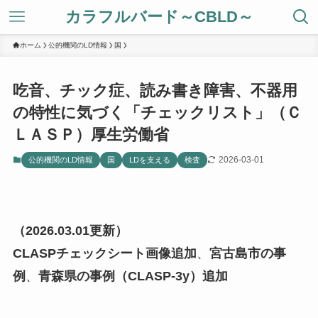
カラフルバード～CBLD～
ホーム
公的機関のLD情報
国
吃音、チック症、読み書き障害、不器用
の特性に気づく「チェックリスト」（Ｃ
ＬＡＳＰ）厚生労働省
2026-03-01
公的機関のLD情報
国
LDを支える
検査
（2026.03.01更新）
CLASPチェックシート画像追加
、
宮古島市の事
例
、
青森県の事例（CLASP-3y）追加