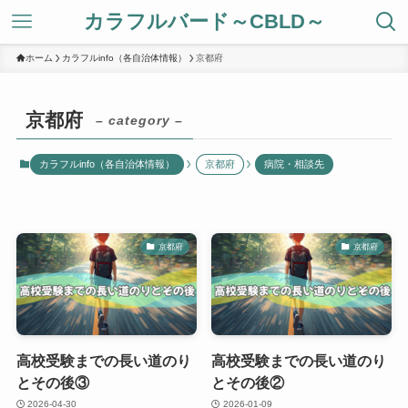
カラフルバード～CBLD～
ホーム
カラフルinfo（各自治体情報）
京都府
京都府
– category –
カラフルinfo（各自治体情報）
京都府
病院・相談先
京都府
京都府
高校受験までの長い道のり
高校受験までの長い道のり
とその後③
とその後②
2026-04-30
2026-01-09